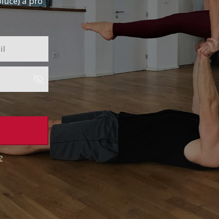
oluce) a pro
?