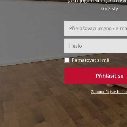
(Akrojóga Level 1, Akro Ev
kurzisty.
Pamatovat si mě
Přihlásit se
Zapomněli jste heslo