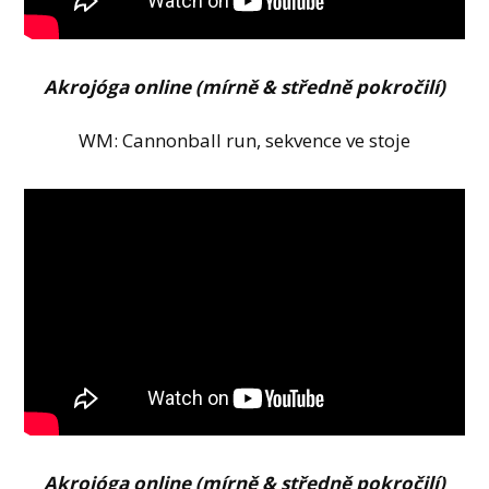
Akrojóga online (mírně & středně pokročilí)
WM: Cannonball run, sekvence ve stoje
Akrojóga online (mírně & středně pokročilí)