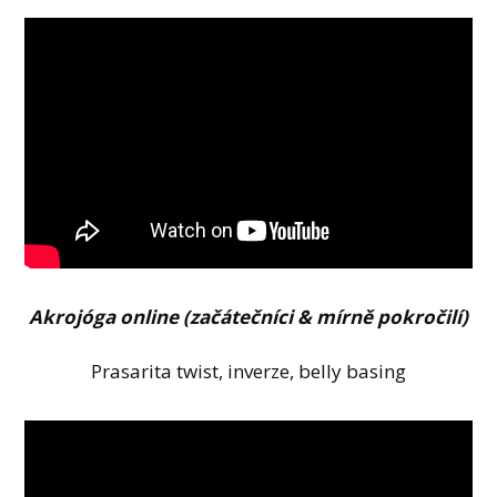
Akrojóga online (začátečníci & mírně pokročilí)
Prasarita twist, inverze, belly basing