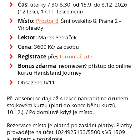
Čas:
úterky 7:30-8:30, od 15.9. do 8.12. 2026
(12 lekcí, 17.11. lekce není)
Místo:
Prostor 8
, Šmilovského 8, Praha 2 -
Vinohrady
Lektor:
Marek Petráček
Cena:
3600 Kč/ za osobu
Registrace
přes
formulář zde
Bonus zdarma
: neomezený přístup do online
kurzu Handstand Journey
Obsazeno 6/11
Při absenci se dají až 4 lekce nahradit na druhém
stojkovém kurzu (platí do konce běhu kurzů,
10.12.). / Po domluvě když je místo.
Rezervace místa je platná po zaslání platby. Platby
provádějte na účet 1024925133/5500 s VS 1509
a jménem v poznámce.