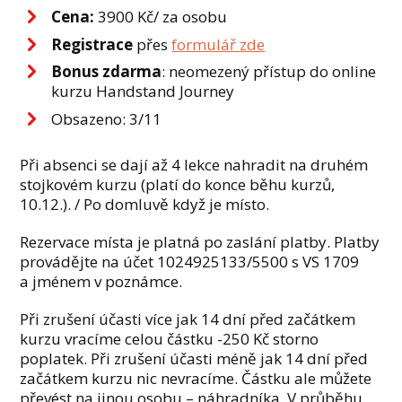
Cena:
3900 Kč/ za osobu
Registrace
přes
formulář zde
Bonus zdarma
: neomezený přístup do online
kurzu Handstand Journey
Obsazeno: 3/11
Při absenci se dají až 4 lekce nahradit na druhém
stojkovém kurzu (platí do konce běhu kurzů,
10.12.). / Po domluvě když je místo.
Rezervace místa je platná po zaslání platby. Platby
provádějte na účet 1024925133/5500 s VS 1709
a jménem v poznámce.
Při zrušení účasti více jak 14 dní před začátkem
kurzu vracíme celou částku -250 Kč storno
poplatek. Při zrušení účasti méně jak 14 dní před
začátkem kurzu nic nevracíme. Částku ale můžete
převést na jinou osobu – náhradníka. V průběhu