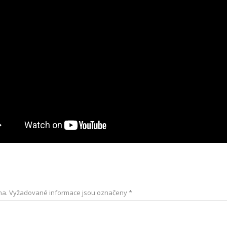
na.
Vyžadované informace jsou označeny
*