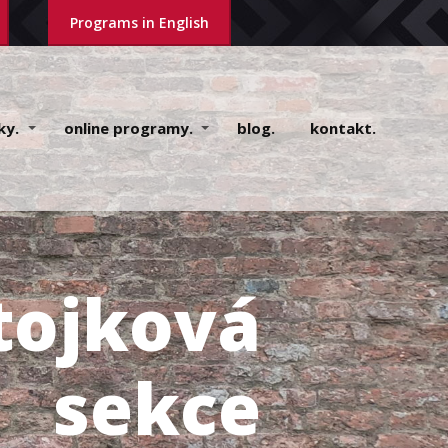
Programs in English
ky.
online programy.
blog.
kontakt.
tojková
sekce