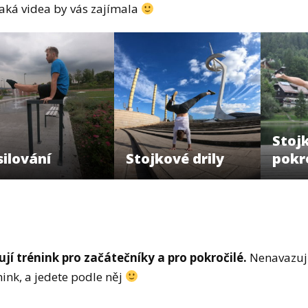
jaká videa by vás zajímala
Stojk
silování
Stojkové drily
pokro
í trénink pro začátečníky a pro pokročilé.
Nenavazují
nink, a jedete podle něj