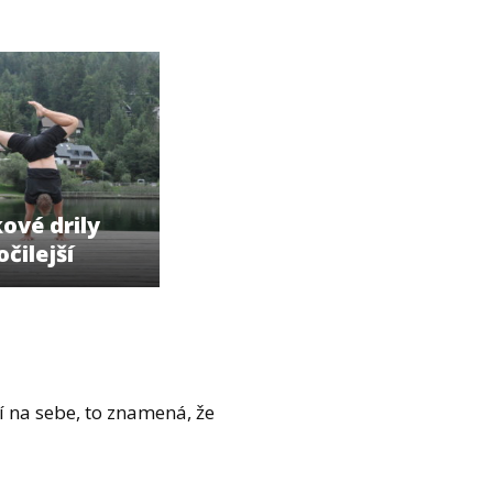
ové drily
čilejší
 na sebe, to znamená, že