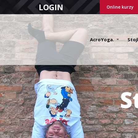
LOGIN
Online kurzy
AcroYoga.
Stoj
S