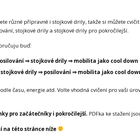
dete různé přípravné i stojkové drily, takže si můžete cvi
ování, stojkové drily a stojkové drily pro pokročilejší.
ručuju buď:
silování ⇒ stojkové drily ⇒ mobilita jako cool down
stojkové drily ⇒ posilování ⇒ mobilita jako cool dow
podle času, energie atd. Volte vhodná cvičení pro vaši úro
ky pro začátečníky i pokročilejší.
PDFka ke stažení jsou
í na této stránce níže