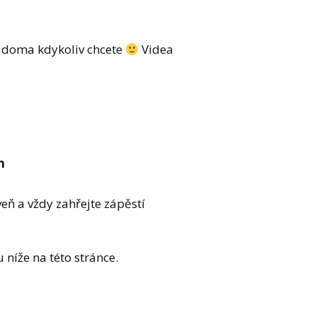
čit doma kdykoliv chcete
Videa
n
veň a vždy zahřejte zápěstí
 níže na této stránce.